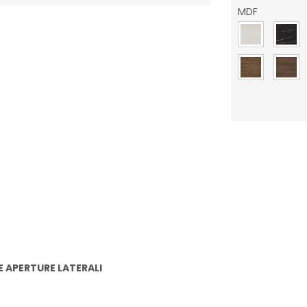
MDF
a composita
E APERTURE LATERALI