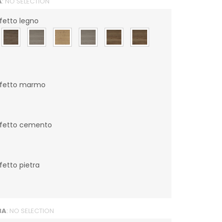
A
:
NO SELECTION
fetto legno
ffetto marmo
ffetto cemento
etto pietra
BA
:
NO SELECTION