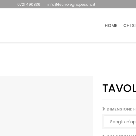
0721 490836
info@tecnolegnopesaro.it
HOME
CHI S
TAVO
DIMENSIONI
:
N