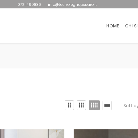
0721 490836
info@tecnolegnopesaro.it
HOME
CHI S
Soft b