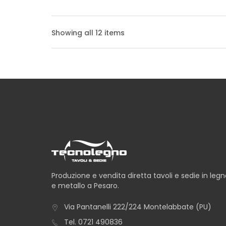
TAVOLO ICEBERG
Showing all 12 items
TAVOLO LONDRA
TAVOLO MADRID
Produzione e vendita diretta tavoli e sedie in leg
e metallo a Pesaro.
Via Pantanelli 222/224 Montelabbate (PU)
TAVOLO MALTA
Tel.
0721 490836