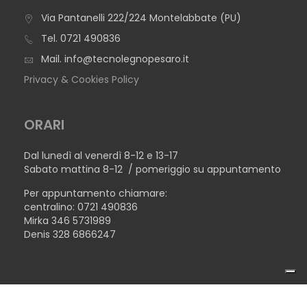
Via Pantanelli 222/224 Montelabbate (PU)
Tel.
0721 490836
Mail.
info@tecnolegnopesaro.it
Privacy & Cookies Policy
ORARI
Dal lunedì al venerdì 8-12 e 13-17
Sabato mattina 8-12 / pomeriggio su appuntamento
Per appuntamento chiamare:
centralino: 0721 490836
Mirka 346 5731989
Denis 328 6866247
COPYRIGHT © 2026TECNOLEGNO SRL - P.IVA 02446510410 -