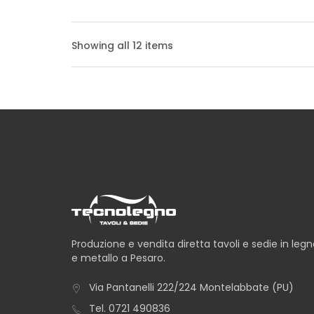
TAVOLO ICEBERG
Showing all 12 items
TAVOLO LONDRA
TAVOLO MADRID
Produzione e vendita diretta tavoli e sedie in leg
e metallo a Pesaro.
Via Pantanelli 222/224 Montelabbate (PU)
TAVOLO MALTA
Tel.
0721 490836