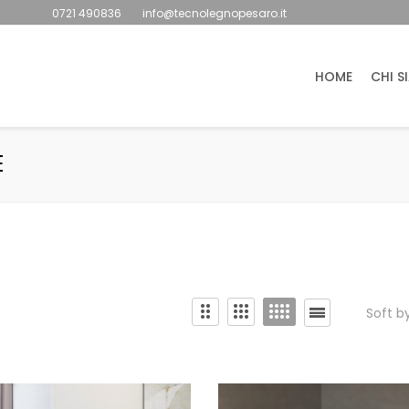
0721 490836
info@tecnolegnopesaro.it
HOME
CHI S
E
Soft b