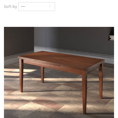
Soft by
--