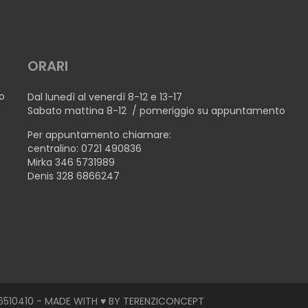
ORARI
no
Dal lunedì al venerdì 8-12 e 13-17
Sabato mattina 8-12 / pomeriggio su appuntamento
Per appuntamento chiamare:
centralino: 0721 490836
Mirka 346 5731989
Denis 328 6866247
510410 - MADE WITH ♥ BY
TERENZICONCEPT