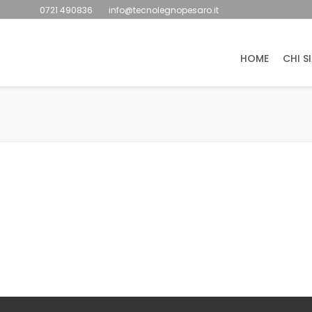
0721 490836
info@tecnolegnopesaro.it
HOME
CHI S