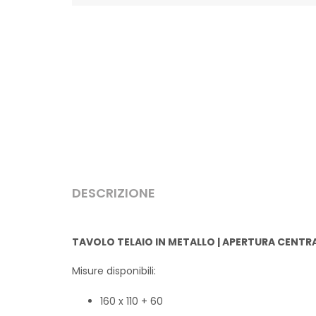
Seleziona tutte le opzioni per vedere l'anteprim
DESCRIZIONE
TAVOLO TELAIO IN METALLO | APERTURA CENTR
Misure disponibili:
160 x 110 + 60