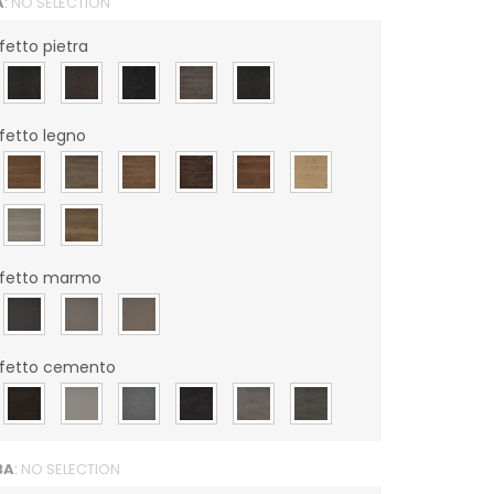
A
:
NO SELECTION
etto pietra
fetto legno
ffetto marmo
ffetto cemento
BA
:
NO SELECTION