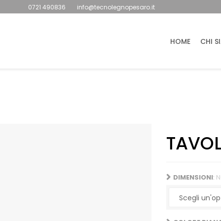
0721 490836
info@tecnolegnopesaro.it
HOME
CHI S
TAVOL
DIMENSIONI
:
N