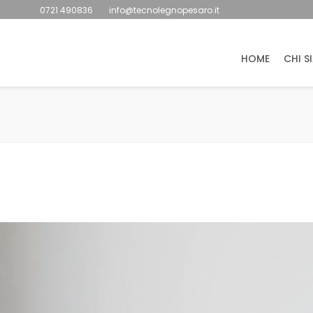
0721 490836
info@tecnolegnopesaro.it
HOME
CHI S