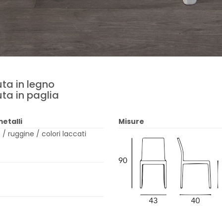
uta in legno
uta in paglia
etalli
Misure
/ ruggine / colori laccati