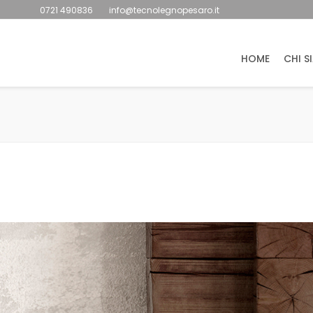
0721 490836
info@tecnolegnopesaro.it
HOME
CHI S