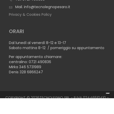
Mail.
info@tecnolegnopesaro.it
Privacy & Cookies Policy
ORARI
Dal lunedì al venerdì 8-12 e 13-17
Sabato mattina 8-12 / pomeriggio su appuntamento
Per appuntamento chiamare:
centralino: 0721 490836
Mirka 346 5731989
Denis 328 6866247
COPYRIGHT © 2026TECNOLEGNO SRL - P.IVA 02446510410 -
MADE WITH ♥ BY
TERENZICONCEPT