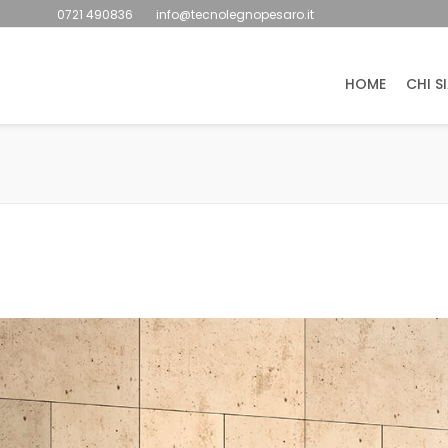
0721 490836
info@tecnolegnopesaro.it
HOME
CHI S