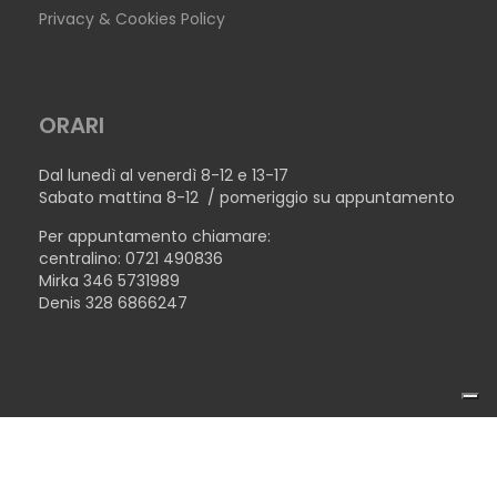
Privacy & Cookies Policy
ORARI
Dal lunedì al venerdì 8-12 e 13-17
Sabato mattina 8-12 / pomeriggio su appuntamento
Per appuntamento chiamare:
centralino: 0721 490836
Mirka 346 5731989
Denis 328 6866247
COPYRIGHT © 2026TECNOLEGNO SRL - P.IVA 02446510410 -
TAVOLO NEW YORK
MADE WITH ♥ BY
TERENZICONCEPT