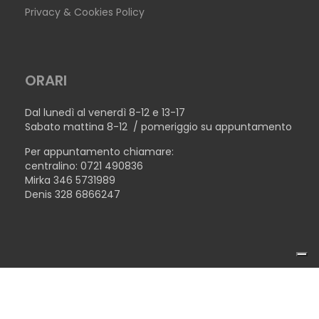
Privacy & Cookies Policy
ORARI
Dal lunedì al venerdì 8-12 e 13-17
Sabato mattina 8-12 / pomeriggio su appuntamento
Per appuntamento chiamare:
centralino: 0721 490836
Mirka 346 5731989
Denis 328 6866247
COPYRIGHT © 2026TECNOLEGNO SRL - P.IVA 02446510410 -
TAVOLO NEW YORK
MADE WITH ♥ BY
TERENZICONCEPT