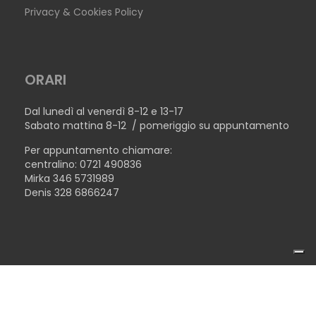
Privacy & Cookies Policy
ORARI
Dal lunedì al venerdì 8-12 e 13-17
Sabato mattina 8-12 / pomeriggio su appuntamento
Per appuntamento chiamare:
centralino: 0721 490836
Mirka 346 5731989
Denis 328 6866247
COPYRIGHT © 2026TECNOLEGNO SRL - P.IVA 02446510410 -
TAVOLO NEW YORK
MADE WITH ♥ BY
TERENZICONCEPT