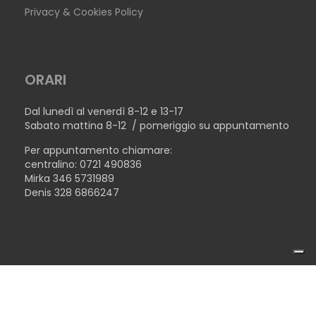
Privacy & Cookies Policy
ORARI
Dal lunedì al venerdì 8-12 e 13-17
Sabato mattina 8-12 / pomeriggio su appuntamento
Per appuntamento chiamare:
centralino: 0721 490836
Mirka 346 5731989
Denis 328 6866247
COPYRIGHT © 2026TECNOLEGNO SRL - P.IVA 02446510410 -
TAVOLO NEW YORK
MADE WITH ♥ BY
TERENZICONCEPT