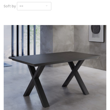
Soft by
--