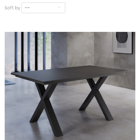
Soft by
--