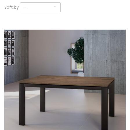
Soft by
--