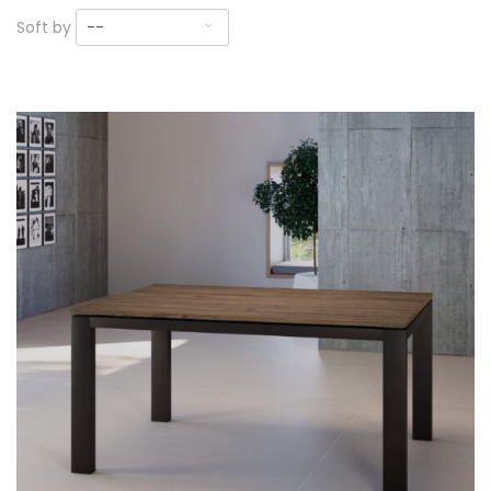
Soft by
--