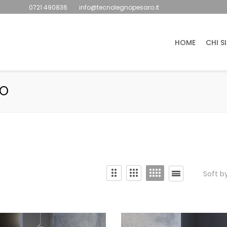
0721 490836
info@tecnolegnopesaro.it
HOME
CHI S
ZO
Soft b