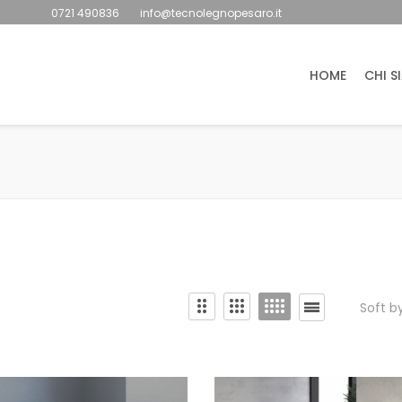
0721 490836
info@tecnolegnopesaro.it
HOME
CHI S
Soft b