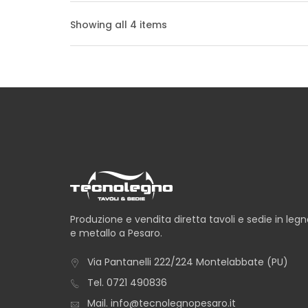
Showing all 4 items
TAVOLO NUORO BO
TAVOLO SANTORINI
Produzione e vendita diretta tavoli e sedie in leg
e metallo a Pesaro.
Via Pantanelli 222/224 Montelabbate (PU)
TAVOLO SAVONA B
Tel.
0721 490836
Mail.
info@tecnolegnopesaro.it