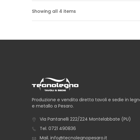
Showing all 4 items
TAVOLO NUORO BO
TAVOLO SANTORINI
Produzione e vendita diretta tavoli e sedie in leg
e metallo a Pesaro.
Via Pantanelli 222/224 Montelabbate (PU)
TAVOLO SAVONA B
Tel.
0721 490836
Mail.
info@tecnolegnopesaro.it