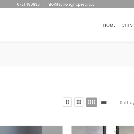
0721 490836
info@tecnolegnopesaro.it
HOME
CHI S
Soft b