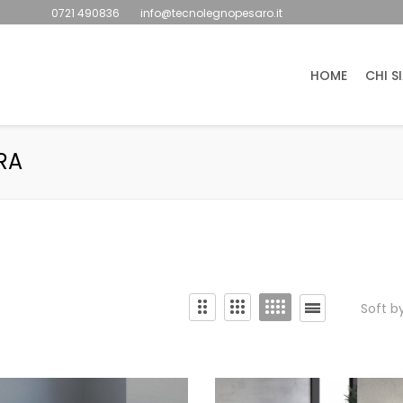
0721 490836
info@tecnolegnopesaro.it
HOME
CHI S
RA
Soft b