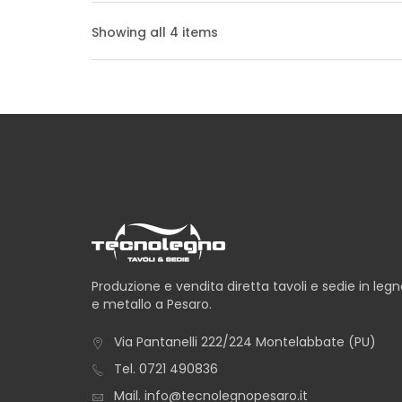
Showing all 4 items
TAVOLO NUORO BO
TAVOLO SANTORINI
Produzione e vendita diretta tavoli e sedie in leg
e metallo a Pesaro.
Via Pantanelli 222/224 Montelabbate (PU)
TAVOLO SAVONA B
Tel.
0721 490836
Mail.
info@tecnolegnopesaro.it