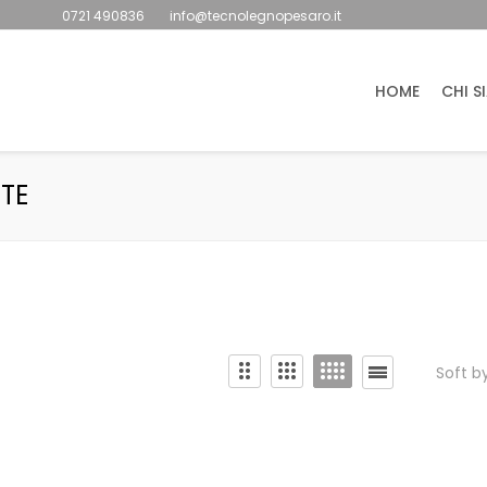
0721 490836
info@tecnolegnopesaro.it
HOME
CHI S
TE
Soft b