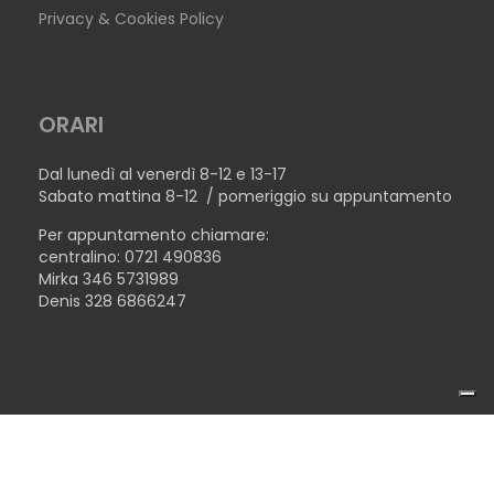
Privacy & Cookies Policy
ORARI
Dal lunedì al venerdì 8-12 e 13-17
Sabato mattina 8-12 / pomeriggio su appuntamento
Per appuntamento chiamare:
centralino: 0721 490836
Mirka 346 5731989
Denis 328 6866247
COPYRIGHT © 2026TECNOLEGNO SRL - P.IVA 02446510410 -
TAVOLO SHANGHAI
MADE WITH ♥ BY
TERENZICONCEPT