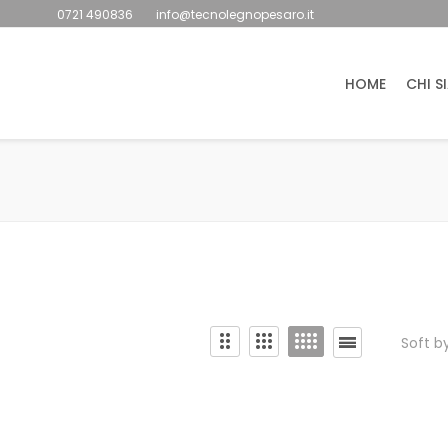
0721 490836
info@tecnolegnopesaro.it
HOME
CHI S
Soft b