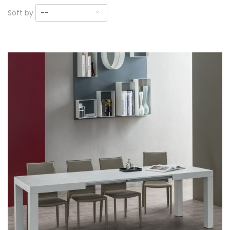
Soft by
--