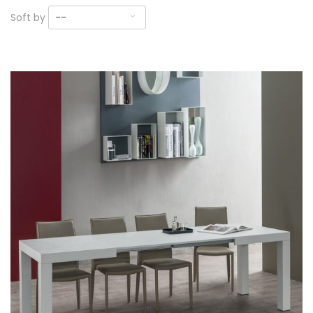
Soft by
--