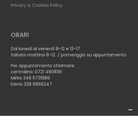
Privacy & Cookies Policy
ORARI
Dal lunedì al venerdì 8-12 e 13-17
Sabato mattina 8-12 / pomeriggio su appuntamento
Per appuntamento chiamare:
centralino: 0721 490836
Mirka 346 5731989
Denis 328 6866247
COPYRIGHT © 2026TECNOLEGNO SRL - P.IVA 02446510410 -
TAVOLO BASILEA
MADE WITH ♥ BY
TERENZICONCEPT