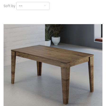
Soft by
--